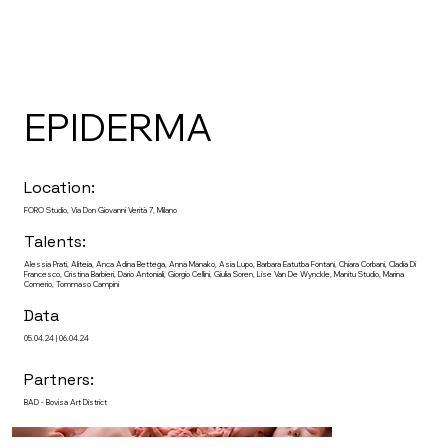
EPIDERMA
Location:
FORO Studio, Via Don Giovanni Verità 7, Milano
Talents:
Alessia Prati, Aliteia, Anca Adina Bettega, Anna Manako, Asia Lupo, Barbara Eatutba Fontani, Chiara Corbani, Cladia Di
Francesco, Cristina Barbieri, Dario Antoniali, Giorgio Cellini, Giulia Soren, Lise Van De Wynckle, Manitu Studio, Marina
Comerio, Tommaso Campini
Data
05.04.24 | 06.04.24
Partners:
BAD - Bovisa Art District