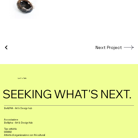
Next Project
Let's Talk
SEEKING WHAT'S NEXT.
BeALPHA - Art & Design hub
Associazione
BeAlpha - Art & Design Hub
Tipo attività:
949902
Attività di organizzazione con fini culturali