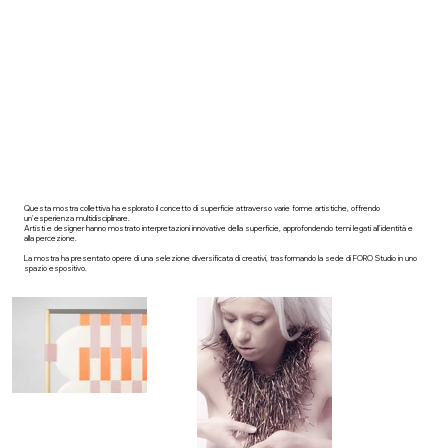
Questa mostra collettiva ha esplorato il concetto di superficie attraverso varie forme artistiche, offrendo
un'esperienza multidisciplinare.
Artisti e designer hanno mostrato interpretazioni innovative della superficie, approfondendo temi legati all'identità e
alla percezione.
La mostra ha presentato opere di una selezione diversificata di creativi, trasformando la sede di FORO Studio in uno
spazio espositivo.