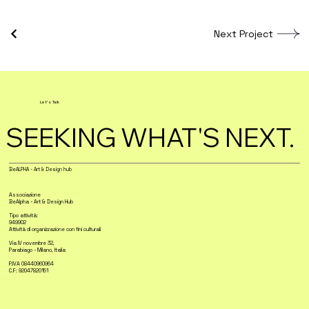
Next Project
Let's Talk
SEEKING WHAT'S NEXT.
BeALPHA - Art & Design hub
Associazione
BeAlpha - Art & Design Hub
Tipo attività:
949902
Attività di organizzazione con fini culturali
Via IV novembre 32,
Parabiago - Milano, Italia
P.IVA 08440960964
C.F: 92047820151