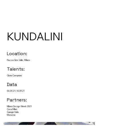
KUNDALINI
Location:
Piazza Gino Valle, Milano
Talents:
Gloria Campriani
Data
04.09.21 | 10.09.21
Partners:
Milano Design Week 2021
Casa Milan
Garage Italia
Monomio