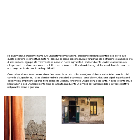
Negli ultimi anni, il brutalismo ha vissuto una notevole rivalutazione, suscitando un rinnovato interesse per le sue
qualità estetiche e concettuali. Nato nel dopoguerra come risposta cruda e funzionale alla distruzione e alla necessità
di ricostruzione, oggi questo movimento assume un nuovo significato. Il "brutale" diventa una lente attraverso cui
interpretare la nostra epoca, in cui la brutalità non è solo una caratteristica del design, dell'arte o dell'architettura, ma
una componente dominante della quotidianità.
Questa brutalità contemporanea si manifesta con forza nei conflitti armati, ma si riflette anche in fenomeni sociali
come le disuguaglianze, i disastri ambientali e la precarietà economica. I canali di comunicazione digitali, in particolare i
social media, amplificano la percezione di questa violenza, rendendola una presenza costante. In questo contesto, la
brutalità non è solo una rappresentazione della realtà, ma diventa un simbolo del fallimento delle strutture collettive
nel garantire ordine e giustizia.