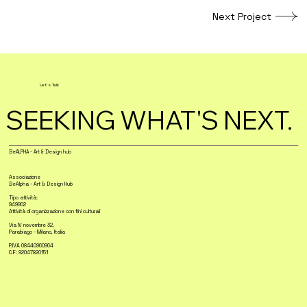
Next Project
Let's Talk
SEEKING WHAT'S NEXT.
BeALPHA - Art & Design hub
Associazione
BeAlpha - Art & Design Hub
Tipo attività:
949902
Attività di organizzazione con fini culturali
Via IV novembre 32,
Parabiago - Milano, Italia
P.IVA 08440960964
C.F: 92047820151