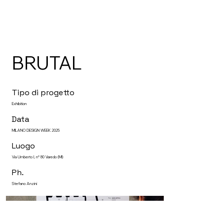
BRUTAL
Tipo di progetto
Exhibition
Data
MILANO DESIGN WEEK 2025
Luogo
Via Umberto I, n° 80 Varedo (MI)
Ph.
Stefano Anzini