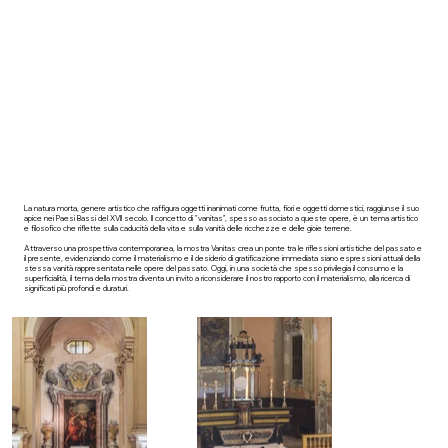
La natura morta, genere artistico che raffigura oggetti inanimati come frutta, fiori e oggetti domestici, raggiunse il suo
apice nei Paesi Bassi del XVII secolo. Il concetto di "vanitas", spesso associato a queste opere, è un tema artistico
e filosofico che riflette sulla caducità della vita e sulla vanità delle ricchezze e delle gioie terrene.
Attraverso una prospettiva contemporanea, la mostra Vanitas crea un ponte tra le riflessioni artistiche del passato e
il presente, evidenziando come il materialismo e il desiderio di gratificazione immediata siano espressioni attuali della
stessa vanità rappresentata nelle opere del passato. Oggi, in una società che spesso privilegia il consumo e la
superficialità, il tema della mostra diventa un invito a riconsiderare il nostro rapporto con il materialismo, alla ricerca di
significati più profondi e duraturi.