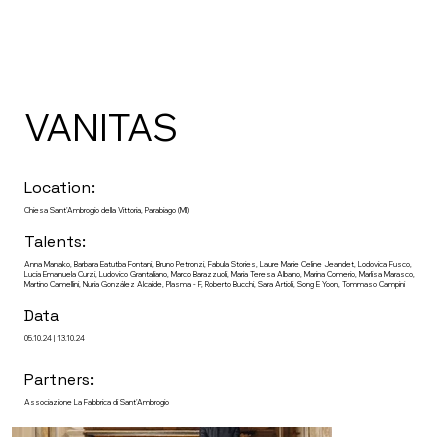
VANITAS
Location:
Chiesa Sant'Ambrogio della Vittoria, Parabiago (MI)
Talents:
Anna Manako, Barbara Eatutba Fontani, Bruno Petronzi, Fabula Stories, Laure Marie Celine Jeandet, Lodovica Fusco,
Lucia Emanuela Curzi, Ludovico Grantaliano, Marco Barazzuoli, Maria Teresa Albano, Marina Comerio, Marlisa Marasco,
Martino Camellini, Nuria González Alcaide, Plasma - F, Roberto Bucchi, Sara Artioli, Song E Yoon, Tommaso Campini
Data
05.10.24 | 13.10.24
Partners:
Associazione La Fabbrica di Sant'Ambrogio