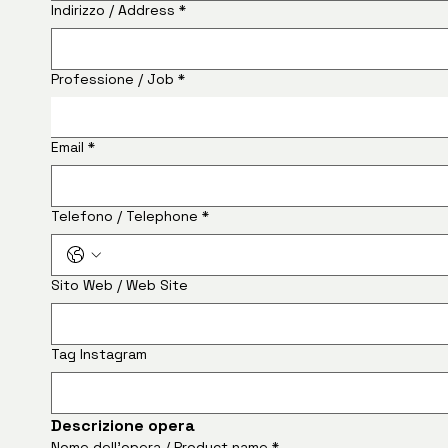
Indirizzo / Address
*
Professione / Job
*
Email
*
Telefono / Telephone
*
Sito Web / Web Site
Tag Instagram
Descrizione opera
Nome dell'opera / Product name
*