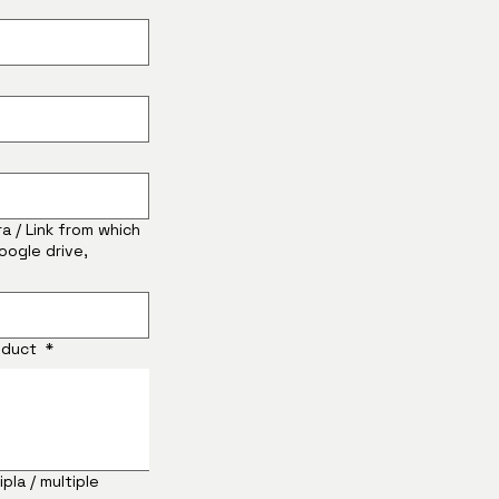
ra / Link from which
oogle drive,
roduct
*
pla / multiple